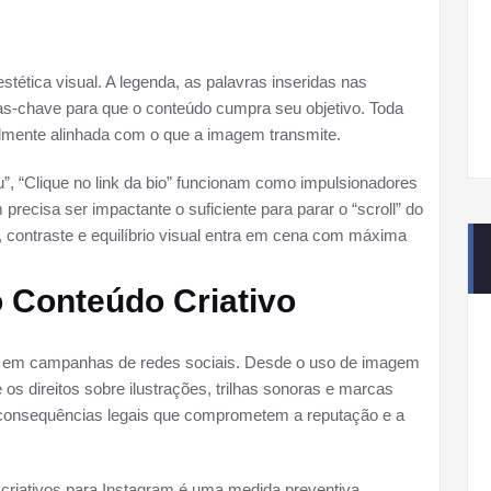
estética visual. A legenda, as palavras inseridas nas
s-chave para que o conteúdo cumpra seu objetivo. Toda
nalmente alinhada com o que a imagem transmite.
”, “Clique no link da bio” funcionam como impulsionadores
recisa ser impactante o suficiente para parar o “scroll” do
, contraste e equilíbrio visual entra em cena com máxima
 Conteúdo Criativo
te em campanhas de redes sociais. Desde o uso de imagem
 os direitos sobre ilustrações, trilhas sonoras e marcas
r consequências legais que comprometem a reputação e a
riativos para Instagram é uma medida preventiva